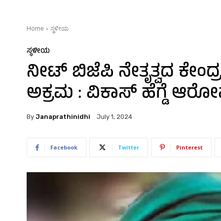
Home
ಸ್ಥಳೀಯ
ಸ್ಥಳೀಯ
ನೀಟ್‌ ಬಿಜೆಪಿ ನೇತೃತ್ವದ ಕೇಂ
ಅಕ್ರಮ : ವಿಕಾಸ್‌ ಹೆಗ್ಡೆ ಆರ
By
Janaprathinidhi
July 1, 2024
Facebook
Twitter
Pinterest