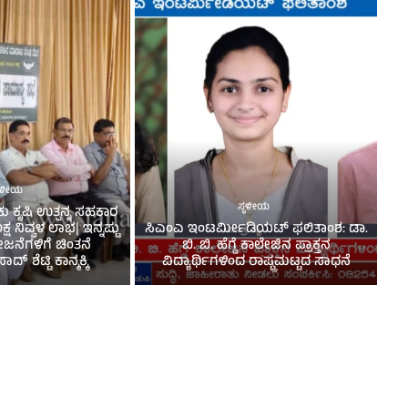
್ಥಳೀಯ
ಸ್ಥಳೀಯ
 ಕೃಷಿ ಉತ್ಪನ್ನ ಸಹಕಾರ
 ನಿವ್ವಳ ಲಾಭ| ಇನ್ನಷ್ಟು
ಸಿ‌ಎಂಎ ಇಂಟರ್ಮೀಡಿಯಟ್ ಫಲಿತಾಂಶ: ಡಾ.
ಜನೆಗಳಿಗೆ ಚಿಂತನೆ
ಬಿ. ಬಿ. ಹೆಗ್ಡೆ ಕಾಲೇಜಿನ ಪ್ರಾಕ್ತನ
್ ಶೆಟ್ಟಿ ಕಾನ್ಮಕ್ಕಿ
ವಿದ್ಯಾರ್ಥಿಗಳಿಂದ ರಾಷ್ಟ್ರಮಟ್ಟದ ಸಾಧನೆ