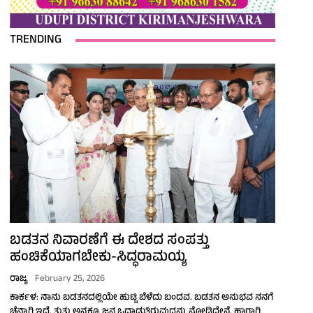
TRENDING
ಬಡತನ ನಿವಾರಣೆಗೆ ಈ ದೇಶದ ಸಂಪತ್ತು
ಹಂಚಿಕೆಯಾಗಬೇಕು-ಸಿದ್ಧರಾಮಯ್ಯ
ರಾಜ್ಯ
February 25, 2026
ಕಾರ್ಕಳ: ನಾನು ಬಡತನದಲ್ಲಿಯೇ ಹುಟ್ಟಿ ಬೆಳೆದು ಬಂದವ. ಬಡತನ ಅನುಭವ ನನಗೆ
ಚೆನ್ನಾಗಿ ಇದೆ. ತುತ್ತು ಅನ್ನಕ್ಕೂ ಜನ ಒದ್ದಾಡುತ್ತಿರುವುದನ್ನು ನೋಡಿದ್ದೇನೆ. ಹಾಗಾಗಿ