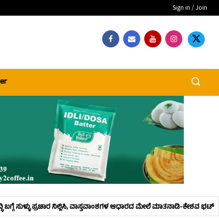
Sign in / Join
er
ಲ್ಲಿಸಿ, ವಾಸ್ತವಾಂಶಗಳ ಆಧಾರದ ಮೇಲೆ ಮಾತನಾಡಿ-ಕೇಶವ ಭಟ್
ಕುಂದಾಪುರ ತಾಲೂಕು ಕೃಷಿ