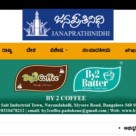
ರಾಜ್ಯ
ದೇಶ
ವಿಶೇಷ
ಸಂಪಾದಕೀಯ
ePap
ಅಭಿವೃದ್ಧಿ ಬಗ್ಗೆ ಸುಳ್ಳು ಪ್ರಚಾರ ನಿ