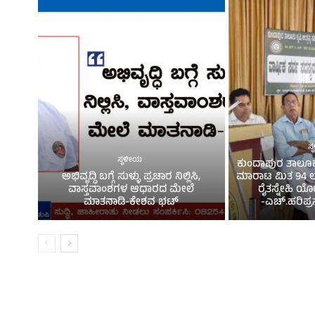
ಸ
ಸ್ಥಳೀಯ
ಕುಂದಾಪುರ ತಾಲೂಕು
ಅಭಿವೃದ್ಧಿ ಬಗ್ಗೆ ಸುಳ್ಳು ಪ್ರಚಾರ ನಿಲ್ಲಿಸಿ,
ಮಾರಾಟ ಮಿತ 94 ಲಕ್ಷ
ವಾಸ್ತವಾಂಶಗಳ ಆಧಾರದ ಮೇಲೆ
ರೈತಸ್ನೇಹಿ ಯೋ
ಮಾತನಾಡಿ-ಕೇಶವ ಭಟ್
-ಎಚ್.ಹರಿಪ್ರಸಾದ