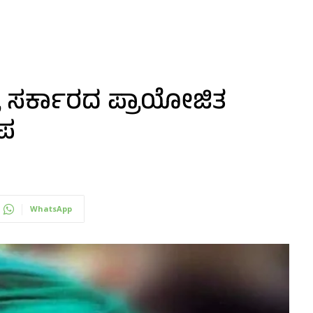
ದ್ರ ಸರ್ಕಾರದ ಪ್ರಾಯೋಜಿತ
ೋಪ
WhatsApp