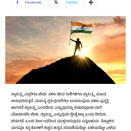
Facebook
Twitter
ಸ್ವಾತಂತ್ರ್ಯ ಎಲ್ಲರಿಗೂ ಬೇಕು. ಸಕಲ‌ ಜೀವ ರಾಶಿಗಳಿಗೂ ಸ್ವಾತಂತ್ರ್ಯ ಸುಖದ
ಅನುಭವಿರುತ್ತದೆ. ಮನುಷ್ಯ ಸ್ವತಂತ್ರರಾಗಿರಲು ಬಯಸುವುದು ಸಹಜ ಪ್ರವೃತ್ತಿ.
ಹಾಗದರೆ ಸ್ವಾತಂತ್ರ್ಯ ಎಂದರೇನು ಎನ್ನುವುದನ್ನು ವಿಚಾರಪೂರ್ಣವಾಗಿ
ಯೋಚಿಸಲೇ ಬೇಕು. ಸ್ವಾತಂತ್ರ್ಯ ಎನ್ನುವುದು ಸ್ವೇಚ್ಛೆ ಅಲ್ಲ ಒಂದು ರೀತಿಯ
ಬಿಡುಗಡೆ. ಒಂದು ನಿರ್ಬಂಧದಿಂದ ಮುಕ್ತರಾಗುವುದು ಎನ್ನಬಹುದು. ತೊಟ್ಟಲಿನ
ಮಗುವೂ ತನ್ನ ಕೊರಳಿಗೆ ಕಟ್ಟಿದ ಚಿನ್ನದ ಸರಪಣಿಯನ್ನೋ, ಬಳೆಯನ್ನೋ ಎಳೆದು