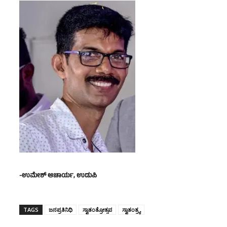
-ಉಮೇಶ್ ‌ಆಚಾರ್ಯ
,
ಉಡುಪಿ
TAGS
ಜನಪ್ರತಿನಿಧಿ
ಸ್ವಾತಂತ್ರೋತ್ಸವ
ಸ್ವಾತಂತ್ರ್ಯ