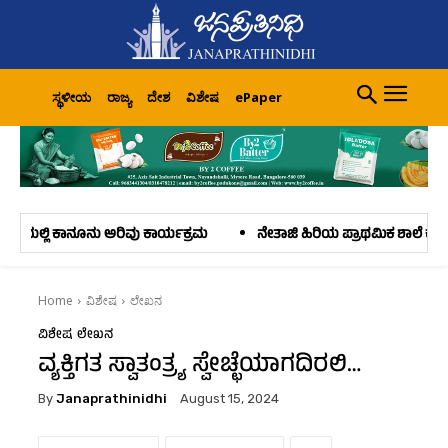
ಸ್ಥಳೀಯ
ರಾಜ್ಯ
ದೇಶ
ವಿಶೇಷ
ePaper
ವು ಕಾರ್ಯಕ್ರಮ
ನೇತಾಜಿ ಹಿರಿಯ ಪ್ರಾಥಮಿಕ ಶಾಲೆ ಕಂಡ್ಲೂರು: ನಿವೃತ್ತರಾದ ಮುಖ್ಯ 
Home
ವಿಶೇಷ
ಲೇಖನ
ವಿಶೇಷ
ಲೇಖನ
ವ್ಯಕ್ತಿಗತ ಸ್ವಾತಂತ್ರ್ಯ ಸ್ವೇಚ್ಛೆಯಾಗದಿರಲಿ…
By
Janaprathinidhi
August 15, 2024