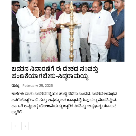
ಬಡತನ ನಿವಾರಣೆಗೆ ಈ ದೇಶದ ಸಂಪತ್ತು
ಹಂಚಿಕೆಯಾಗಬೇಕು-ಸಿದ್ಧರಾಮಯ್ಯ
ರಾಜ್ಯ
February 25, 2026
ಕಾರ್ಕಳ: ನಾನು ಬಡತನದಲ್ಲಿಯೇ ಹುಟ್ಟಿ ಬೆಳೆದು ಬಂದವ. ಬಡತನ ಅನುಭವ
ನನಗೆ ಚೆನ್ನಾಗಿ ಇದೆ. ತುತ್ತು ಅನ್ನಕ್ಕೂ ಜನ ಒದ್ದಾಡುತ್ತಿರುವುದನ್ನು ನೋಡಿದ್ದೇನೆ.
ಹಾಗಾಗಿ ಅನ್ನಭಾಗ್ಯ ಯೋಜನೆಯನ್ನು ಜ್ಯಾರಿಗೆ ತಂದಿದ್ದು. ಅನ್ನಭಾಗ್ಯ ಯೋಜನೆ
ಜ್ಯಾರಿಗೆ...