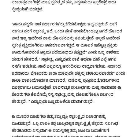
ಸಕಾರಾತ್ಮಕವಾಗಿದ್ದರೆ ಮಾತ್ರ ಸ್ವತಂತ್ರ್ಯದ ಹಕ್ಕು ಎನ್ನಬಹುದು ಇಲ್ಲದಿದ್ದರೆ ಅದು
ಸ್ವೇಚ್ಛೆಯಾಗಿ ಬಿಡುತ್ತದೆ.
“ನಾನು ನನ್ನದೇ ಆದ ನಿರ್ಧಾರಗಳನ್ನು ತೆಗೆದುಕೊಳ್ಳಲು ಇಷ್ಟ ಪಟ್ಟಿರುವೆ. ಹಾಗೆ
ಸಾಗಲು ನನಗೆ ಸ್ವಾತಂತ್ರ್ಯ ಇದೆ. ಒಂದು ವೇಳೆ ಅಂದುಕೊಂಡಷ್ಟು ಆಗದೆ ಹೋದರೆ
ಚಿಂತೆ ಇಲ್ಲ. ಇದರಿಂದ ನಾನು ಹೊಸತನವನ್ನು ಕಲಿಯುತ್ತೇನೆ. ಅಲ್ಲದೆ ಅದರಿಂದ
ಸ್ವತಂತ್ರ ವ್ಯಕ್ತಿಯಾಗಿರಲು ಅನುಕೂಲವಾಗುತ್ತದೆ. ಆ ಮೂಲಕ ಇನ್ನೊಬ್ಬ ವ್ಯಕ್ತಿಯ
ಊರುಗೋಲಿನಂತೆ ಆಶ್ರಯ ಪಡೆಯುವುದು ತಪ್ಪುತ್ತದೆ‌‌‌” ಎಂದು ಒಬ್ಬ ಕಾಲೇಜು
ಹುಡುಗ ಹೇಳಿದರೆ, ” ಸ್ವಾತಂತ್ರ್ಯ ಎನ್ನುವುದು ಶಾಲೆ ಅಥವಾ ಮನೆ ಎಲ್ಲೆ ಆಗಲಿ
ನನಗೇ ಇರಬೇಕು. ನಾನೆ ಎಲ್ಲವನ್ನೂ ಆನಂದಿಸಲು ಸಾಧ್ಯವಾಗಬೇಕು. ನಿರ್ಬಂಧ
ಇರಬಾರದು. ಪೋಷಕರು ತೀರಾ ಯಾವುದೇ ಹಕ್ಕನ್ನು ಚಲಾಯಿಸಬಾರದು” ಎಂದು
ಶಾಲಾ ಬಾಲಕಿಯೋರ್ವಳ ಮಾತಾದರೆ.” ದಣಿವನ್ನು ಸೃಷ್ಟಿಸುವ ತೊಡಕುಗಳಿಂದ
ಮುಕ್ತರಾಗಲು ಬಯಸುತ್ತೇನೆ. ಭಾವನಾತ್ಮಕ ಸಂಬಂಧಗಳು ಮತ್ತು ಸಾಮಾಜಿಕ ಈ
ತೊಡರುಗಳು ಕೆಲವೊಮ್ಮೆ ನನ್ನ ಸ್ವಾತಂತ್ರ್ಯವನ್ನು ಮೊಟಕುಗೊಳಿಸಿ ನಿರ್ಬಂಧ
ಹೇರುತ್ತದೆ.. ” ಎನ್ನುವುದು ಒಬ್ಬ ಮಹಿಳೆಯ ಮಾತಾಗಿರುತ್ತದೆ.
ಈ ಮೂವರ ಮಾತುಗಳು ತಮ್ಮ ತಮ್ಮ ವ್ಯಕ್ತಿ ಸ್ವಾತಂತ್ರ್ಯದ ವಿಚಾರಗಳನ್ನು
ಮಂಡಿಸುತ್ತದೆ. ಒಬ್ಬ ಬಾಲಕಿ ತನ್ನ ಬಾಲ್ಯದಲ್ಲಿನ ಸ್ವಾತಂತ್ರ್ಯಕ್ಕೆ ಹೆತ್ತವರು ನಿರ್ಬಂಧ
ಹೇರಕೂಡದು ಎನ್ನುವಾಗ ಆ ವಯಸ್ಸಿನಲ್ಲಿ ತಮ್ಮ ಅಸೀಮ ಬಯಕೆಗಳಿಗೆ