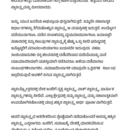
ಅಡೆತಡೆಗಳಿದ್ದರೆ ಮಾನಸಿಕವಾಗಿ ಕುಗ್ಗಿ ಹೋಗುತ್ತಾರಾದರೂ, ಹೆತ್ತವರು ನೀಡುವ
ಸ್ವಾತಂತ್ರ್ಯವನ್ನು ಮೀರಬಾರದು.
ಇನ್ನು, ಯುವ ಜನತೆಯ ಅಭಿಪ್ರಾಯ ಭಿನ್ನವಾಗಿರುತ್ತದೆ. ತಮ್ಮದೇ ಸಕಾರಾತ್ಮಕ
ನಿರ್ಧಾರಗಳನ್ನು ತೆಗೆದುಕೊಳ್ಳುವ ಸ್ವಾತಂತ್ರ್ಯ ಆ ವಯಸ್ಸಿನಲ್ಲಿ ಇರುತ್ತದೆ. ಉದ್ಯೋಗ
ಪಡೆಯುವಾಗಲೂ,‌ ಪಡೆದ ಸಂಬಳವನ್ನು ವ್ಯಯಮಾಡುವಾಗಲೂ, ಜವಾಬ್ದಾರಿ
ವಿಚಾರದಲ್ಲಿ ತಮ್ಮ ನಿಲುವುಗಳ ಸ್ವಾತಂತ್ರ್ಯಕ್ಕೆ ಹೆಚ್ಚು ಒತ್ತು ನೀಡಿ ಭವಿಷ್ಯದಲ್ಲಿ
ಇನ್ನೊಬ್ಬರಿಗೆ ಪರಾವಲಂಬಿಯಾಗಲು ಬಯಸದೇ ಇರುವುದು ಸಹಜ.
ತಾಯಿಯಾದವಳು ತನ್ನ ಜೀವನದಲ್ಲಿ ದಣಿವರಿಯದ ದುಡಿಮೆಯನ್ನು ಮನೆ
ಯಜಮಾನತಿಯಾಗಿ ಯಶಸ್ವಿಯಾಗಿ ನಡೆಸಿದರೂ..ಆಕೆಯ ದಣಿವಾರಲು
ಸಂಬಂಧಗಳಿಂದಾಗಲೀ…ಸಮಾಜದಿಂದಾಗಲಿ ಯಾವುದೇ ಒತ್ತಡಗಳ ನಿರ್ಬಂಧ
ಇಲ್ಲದಿರುವುದೆ ಅವಳಿಗೆ ಸಿಗುವ ಸ್ವಾತಂತ್ರ್ಯವಾಗಿರುತ್ತದೆ.
ಸ್ವಾತಂತ್ರ್ಯೋತ್ತರದಲ್ಲಿ ದೇಶ ಜನರಿಗೆ ವ್ಯಕ್ತಿ ಸ್ವಾತಂತ್ರ್ಯ, ವಾಕ್ ಸ್ವಾತಂತ್ರ್ಯ, ಧಾರ್ಮಿಕ
ಸ್ವಾತಂತ್ರ್ಯಗಳನ್ನು ನೀಡಿದೆ. ಎಲ್ಲಾ ಕ್ಷೇತ್ರದಲ್ಲಿ ನಮ್ಮ ಸ್ವಾತಂತ್ರ್ಯ ವನ್ನು ಸಕಾರಾತ್ಮಕವಾಗಿ
ಉಪಯೋಗಿಸಿಕೊಂಡಲ್ಲಿ ಮಾತ್ರ ಹಕ್ಕಿನ ಸ್ವಾತಂತ್ರ್ಯ ಅರ್ಥ ಪೂರ್ಣವಾಗಿರುತ್ತದೆ.
ಆದರೆ ಸ್ವಾತಂತ್ರ್ಯದ ಅತಿರೇಕದಿಂದ ಸ್ವೇಚ್ಛೆಯಾಗಿ ನಡೆದುಕೊಂಡರೆ ಅದನ್ನು ಹಕ್ಕಿನ
ಸ್ವಾತಂತ್ರ್ಯ ಎನ್ನಲಾಗದು. ಜನರಿಗೆ, ಸಮಾಜಕ್ಕೆ, ದೇಶಕ್ಕೆ ಮಾರಕವೆನಿಸುವ