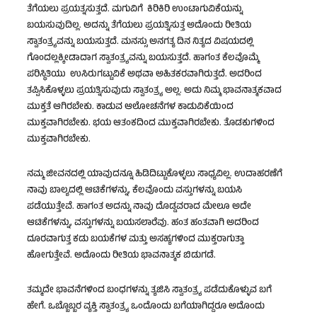
ತೆಗೆಯಲು ಪ್ರಯತ್ನಸುತ್ತದೆ. ಮಗುವಿಗೆ ಕಿರಿಕಿರಿ ಉಂಟಾಗುವಿಕೆಯನ್ನು
ಬಯಸುವುದಿಲ್ಲ. ಅದನ್ನು ತೆಗೆಯಲು ಪ್ರಯತ್ನಿಸುತ್ತ ಅದೊಂದು ರೀತಿಯ
ಸ್ವಾತಂತ್ರ್ಯವನ್ನು ಬಯಸುತ್ತದೆ. ಮನಸ್ಸು ಅನಗತ್ಯ ದಿನ ನಿತ್ಯದ ವಿಷಯದಲ್ಲಿ
ಗೊಂದಲ್ಲಕ್ಕೀಡಾದಾಗ ಸ್ವಾತಂತ್ರ್ಯವನ್ನು ಬಯಸುತ್ತದೆ. ಹಾಗಂತ ಕೆಲವೊಮ್ಮೆ
ಪರಿಸ್ಥಿತಿಯು ಉಸಿರುಗಟ್ಟುವಿಕೆ ಅಥವಾ ಅಹಿತಕರವಾಗಿರುತ್ತದೆ. ಅದರಿಂದ
ತಪ್ಪಿಸಿಕೊಳ್ಳಲು ಪ್ರಯತ್ನಿಸುವುದು ಸ್ವಾತಂತ್ರ್ಯ ಅಲ್ಲ. ಅದು ನಿಮ್ಮ ಭಾವನಾತ್ಮಕವಾದ
ಮುಕ್ತತೆ ಆಗಿರಬೇಕು. ಕಾಡುವ ಆಲೋಚನೆಗಳ ಕಾಡುವಿಕೆಯಿಂದ
ಮುಕ್ತವಾಗಿರಬೇಕು. ಭಯ ಆತಂಕದಿಂದ ಮುಕ್ತವಾಗಿರಬೇಕು. ತೊಡಕುಗಳಿಂದ
ಮುಕ್ತವಾಗಿರಬೇಕು.
ನಮ್ಮ ಜೀವನದಲ್ಲಿ ಯಾವುದನ್ನೂ ಹಿಡಿದಿಟ್ಟುಕೊಳ್ಳಲು ಸಾಧ್ಯವಿಲ್ಲ. ಉದಾಹರಣೆಗೆ
ನಾವು ಬಾಲ್ಯದಲ್ಲಿ ಆಟಿಕೆಗಳನ್ನು, ಕೆಲವೊಂದು ವಸ್ತುಗಳನ್ನು ಬಯಸಿ
ಪಡೆಯುತ್ತೇವೆ. ಹಾಗಂತ ಅದನ್ನು ನಾವು ದೊಡ್ಡವರಾದ ಮೇಲೂ ಅದೇ
ಆಟಿಕೆಗಳನ್ನು, ವಸ್ತುಗಳನ್ನು ಬಯಸಲಾರೆವು. ಹಂತ ಹಂತವಾಗಿ ಅದರಿಂದ
ದೂರವಾಗುತ್ತ ಕಡು ಬಯಕೆಗಳ ಮತ್ತು ಅಸಹ್ಯಗಳಿಂದ ಮುಕ್ತರಾಗುತ್ತಾ
ಹೋಗುತ್ತೇವೆ. ಅದೊಂದು ರೀತಿಯ ಭಾವನಾತ್ಮಕ ಬಿಡುಗಡೆ.
ತಮ್ಮದೇ ಭಾವನೆಗಳಿಂದ ಬಂಧಗಳನ್ನು ತ್ಯಜಿಸಿ ಸ್ವಾತಂತ್ರ್ಯ ಪಡೆದುಕೊಳ್ಳುವ ಬಗೆ
ಹೇಗೆ. ಒಬ್ಬೊಬ್ಬರ ವ್ಯಕ್ತಿ ಸ್ವಾತಂತ್ರ್ಯ ಒಂದೊಂದು ಬಗೆಯಾಗಿದ್ದರೂ ಅದೊಂದು