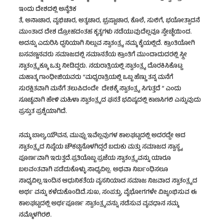
ಇಂದು ದೇಶದಲ್ಲಿ ಅನೈತಿಕ
ತೆ, ಅನಾಚಾರ, ವ್ಯಭಿಚಾರ, ಅತ್ಯಚಾರ, ಭ್ರಷ್ಟಾಚಾರ, ಕೊಲೆ, ಸುಲಿಗೆ, ಭಯೋತ್ಪಾದನೆ
ಮುಂತಾದ ದೇಶ ದ್ರೋಹದಂತಹ ಕೃತ್ಯಗಳು ನಡೆಯುವುದೆಲ್ಲವೂ ಸ್ವೇಚ್ಛೆಯಿಂದ.
ಅದನ್ನು ಎದುರಿಸಿ ಧ್ವನಿಯಾಗಿ ನಿಲ್ಲುವ ಸ್ವಾತಂತ್ರ್ಯ ನಮ್ಮ ಕೈಯಲ್ಲಿದೆ. ಕ್ರಾಂತಿಯೋಗಿ
ಬಸವಣ್ಣನವರು ಸಮಾಜದಲ್ಲಿ ಸಮಾನತೆಯ ಕ್ರಾಂತಿಗೆ ಮುಂದಾದುದರಲ್ಲಿ ಸ್ತ್ರೀ
ಸ್ವಾತಂತ್ರ್ಯಕ್ಕೂ ಒತ್ತು ನೀಡಿದ್ದರು. ನಡುರಾತ್ರಿಯಲ್ಲಿ ಸ್ವಾತಂತ್ರ್ಯ ದೊರಕಿಸಿಕೊಟ್ಟ
ಮಹಾತ್ಮ ಗಾಂಧೀಜಿಯವರು “ಮಧ್ಯರಾತ್ರಿಯಲ್ಲಿ ಒಬ್ಬ ಹೆಣ್ಣು ತನ್ನ ಮನೆಗೆ
ಸುರಕ್ಷಿತವಾಗಿ ಮನೆಗೆ ತಲುಪಿದಂದೇ ದೇಶಕ್ಕೆ ಸ್ವಾತಂತ್ರ್ಯ ಸಿಗುತ್ತದೆ ” ಎಂದು
ಸೂಚ್ಯವಾಗಿ ಹೇಳಿ ಮಹಿಳಾ ಸ್ವಾತಂತ್ರ್ಯದ ಘನತೆ ಭವಿಷ್ಯದಲ್ಲಿ ಕಾಣಸಿಗಲಿ ಎನ್ನುವುದು
ಪ್ರಸ್ತುತ ಪ್ರಶ್ನೆಯಾಗಿದೆ.
ನಮ್ಮ ಬಾಲ್ಯ,ಯೌವನ, ಮುಪ್ಪು ಇವೆಲ್ಲವುಗಳ ಕಾಲಘಟ್ಟದಲ್ಲಿ ಅದರದ್ದೇ ಆದ
ಸ್ವಾತಂತ್ರ್ಯದ ನಿಷ್ಠೆಯ ಚೌಕಟ್ಟಿನೊಳಗಿದ್ದರೆ ಬದುಕು ಮತ್ತು ಸಮಾಜದ ಸ್ವಾಸ್ಥ್ಯ
ಪೂರ್ಣವಾಗಿ ಇರುತ್ತದೆ.ಪ್ರತಿಯೊಬ್ಬ ಪ್ರಜೆಯ ಸ್ವಾತಂತ್ರ್ಯವನ್ನು ಯಾರೂ
ಬಲವಂತವಾಗಿ ಪಡೆದುಕೊಳ್ಳು ಸಾಧ್ಯವಿಲ್ಲ. ಅಥವಾ ನಿರ್ಬಂಧಿಸಲೂ
ಸಾಧ್ಯವಿಲ್ಲ.ಇಂದಿನ ಆಧುನಿಕತೆಯ ವ್ಯಸನಿಯಾದ ಸಮಾಜ ನಿಜವಾದ ಸ್ವಾತಂತ್ರ್ಯದ
ಅರ್ಥ ವನ್ನು ಕಳೆದುಕೊಂಡಿದೆ.ಸುಖ, ಸಂಪತ್ತು, ವೈಭೋಗಗಳೇ ವಿಜೃಂಭಿಸುವ ಈ
ಕಾಲಘಟ್ಟದಲ್ಲಿ ಅರ್ಥಪೂರ್ಣ ಸ್ವಾತಂತ್ರ್ಯವನ್ನು ನಡೆಸುವ ವ್ಯವಧಾನ ನಮ್ಮ
ನಮ್ಮೊಳಗಿರಲಿ.