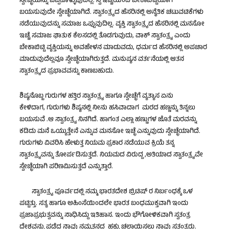
ಸ್ವೇಚ್ಛೆಯನ್ನು ಒಪ್ಪಿಕೊಳ್ಳುವುದಿಲ್ಲ. ಸ್ವ ಇಚ್ಚೆಯಿಂದ ಬೇಕಾಬಿಟ್ಟಿಯಾಗಿ
ಬಯಸುವುದೇ ಸ್ವೇಚ್ಛೆಯಾಗಿದೆ. ಸ್ವಾತಂತ್ರ್ಯದ ಹೆಸರಿನಲ್ಲಿ ಅನೈತಿಕ ಚಟುವಟಿಕೆಗಳು
ನಡೆಯುವುದನ್ನು ಸಮಾಜ ಒಪ್ಪುವುದಿಲ್ಲ. ವ್ಯಕ್ತಿ ಸ್ವಾತಂತ್ರ್ಯದ ಹೆಸರಿನಲ್ಲಿ ಮನಸೋ
ಇಚ್ಚೆ ಸಮಾಜ ಘಾತುಕ ಕೆಲಸದಲ್ಲಿ ತೊಡಗುವುದು, ವಾಕ್ ಸ್ವಾತಂತ್ರ್ಯ ಎಂದು
ಬೇಕಾಬಿಟ್ಟಿ ವ್ಯಕ್ತಿಯನ್ನು ಅವಹೇಳನ ಮಾಡುವದು, ಧರ್ಮದ ಹೆಸರಿನಲ್ಲಿ ಅಪಚಾರ
ಮಾಡುವುದೆಲ್ಲವೂ ಸ್ವೇಚ್ಛೆಯಾಗಿರುತ್ತದೆ. ಮನುಷ್ಯನ ವರ್ತನೆಯಲ್ಲಿ ಆತನ
ಸ್ವಾತಂತ್ರ್ಯದ ಪ್ರಭಾವವನ್ನು ಕಾಣಬಹುದು.
ಶಿಷ್ಯನೊಬ್ಬ ಗುರುಗಳ ಹತ್ತಿರ ಸ್ವಾತಂತ್ರ್ಯ ಹಾಗೂ ಸ್ವೇಚ್ಛೆಗೆ ವ್ಯತ್ಯಾಸ ಏನು
ಕೇಳಿದಾಗ, ಗುರುಗಳು ಶಿಷ್ಯನಲ್ಲಿ ನೀನು ಹಸಿವಾದಾಗ ಮರದ ಹಣ್ಣನ್ನು ತಿನ್ನಲು
ಬಯಸುವೆ .ಆ ಸ್ವಾತಂತ್ರ್ಯ ನಿನಗಿದೆ. ಹಾಗಂತ ಎಲ್ಲಾ ಹಣ್ಣುಗಳ ಜೊತೆ ಮರವನ್ನು
ಕಡಿದು ಮನೆ ಒಯ್ಯುತ್ತೇನೆ ಎನ್ನುವ ಮನಸೋ ಇಚ್ಛೆ ಎನ್ನುವುದು ಸ್ವೇಚ್ಛೆಯಾಗಿದೆ.
ಗುರುಗಳು ವಿವರಿಸಿ ಹೇಳುತ್ತ ನಿಯಮ ಪ್ರಕಾರ ನಡೆಯುವ ಕ್ರಿಯೆ ತನ್ನ
ಸ್ವಾತಂತ್ರ್ಯವನ್ನು ತೋರ್ಪಡಿಸುತ್ತದೆ. ನಿಯಮದ ವಿರುದ್ದ ,ಅತಿಯಾದ ಸ್ವಾತಂತ್ರ್ಯವೇ
ಸ್ವೇಚ್ಛೆಯಾಗಿ ಪರಿಣಮಿಸುತ್ತದೆ ಎನ್ನುತ್ತಾರೆ.
ಸ್ವಾತಂತ್ರ್ಯ ಪೂರ್ವದಲ್ಲಿ ನಮ್ಮ ಭಾರತದೇಶ ಬ್ರಿಟಿಷ್ ರ ನಿರ್ಬಂಧಕ್ಕೆ ಒಳ
ಪಟ್ಟಿತ್ತು. ಸತ್ಯ ಹಾಗೂ ಅಹಿಂಸೆಯಿಂದಲೇ ಭಾರತ ಬಂಧಮುಕ್ತವಾಗಿ ಇಂದು
ಪ್ರಜಾಪ್ರಭುತ್ವವನ್ನು ಸಾಧಿಸಿದ್ದು ಇತಿಹಾಸ. ಇಂದು ಭೌಗೋಳಿಕವಾಗಿ ಸ್ವತಂತ್ರ
ದೇಶವನ್ನು ಪಡೆದ ನಾವು ನಮ್ಮತನದ ಹಕ್ಕು ಚಲಾಯಿಸಲು ನಾವು ಸ್ವತಂತ್ರರು.