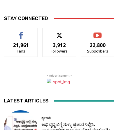
STAY CONNECTED
21,961
3,912
22,800
Fans
Followers
Subscribers
- Advertisement -
LATEST ARTICLES
ಸ್ಥಳೀಯ
ಅಭಿವೃದ್ಧಿ ಬಗ್ಗೆ ಸುಳ್ಳು ಪ್ರಚಾರ ನಿಲ್ಲಿಸಿ,
ವಾಸ್ತವಾಂಶಗಳ ಆಧಾರದ ಮೇಲೆ ಮಾತನಾಡಿ-