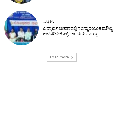
ಸುದ್ದಿಗಳು
ವಿದ್ಯಾರ್ಥಿ ಜೀವನದಲ್ಲಿ ಸಂಸ್ಕಾರಯುತ ಮೌಲ್ಯ
ಅಳವಡಿಸಿಕೊಳ್ಳಿ : ಉದಯ ನಾಯ್ಕ
Load more