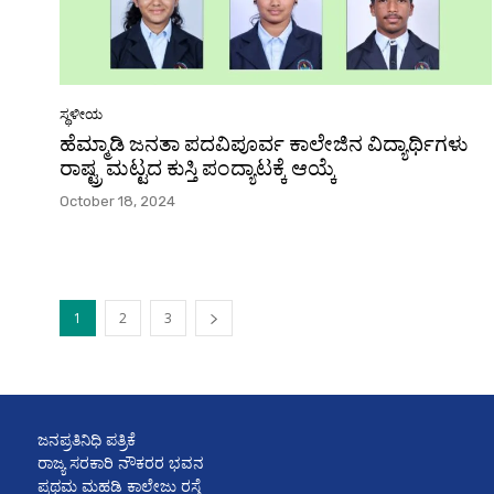
ಸ್ಥಳೀಯ
ಹೆಮ್ಮಾಡಿ ಜನತಾ ಪದವಿಪೂರ್ವ ಕಾಲೇಜಿನ ವಿದ್ಯಾರ್ಥಿಗಳು
ರಾಷ್ಟ್ರ ಮಟ್ಟದ ಕುಸ್ತಿ ಪಂದ್ಯಾಟಕ್ಕೆ ಆಯ್ಕೆ
October 18, 2024
1
2
3
ಜನಪ್ರತಿನಿಧಿ ಪತ್ರಿಕೆ
ರಾಜ್ಯ ಸರಕಾರಿ ನೌಕರರ ಭವನ
ಪ್ರಥಮ ಮಹಡಿ ಕಾಲೇಜು ರಸ್ತೆ