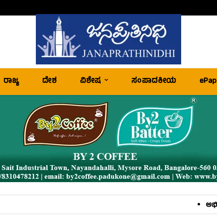
ರಾಜ್ಯ
ದೇಶ
ವಿಶೇಷ
ಸಂಪಾದಕೀಯ
ePap
ಅಭಿವೃದ್ಧಿ ಬಗ್ಗೆ ಸ