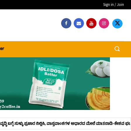
Sign in / Join
er
ುಳ್ಳು ಪ್ರಚಾರ ನಿಲ್ಲಿಸಿ, ವಾಸ್ತವಾಂಶಗಳ ಆಧಾರದ ಮೇಲೆ ಮಾತನಾಡಿ-ಕೇಶವ ಭಟ್
ಕುಂದ