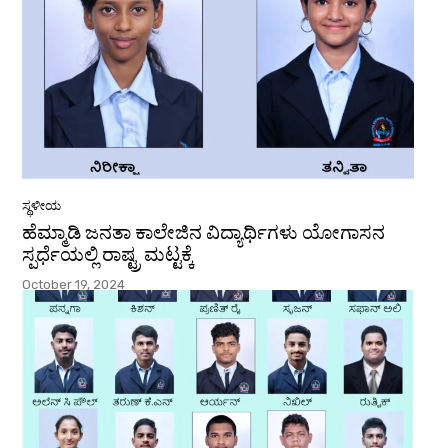
ಸ್ಥಳೀಯ
ಹೆಮ್ಮಾಡಿ ಜನತಾ ಕಾಲೇಜಿನ ವಿದ್ಯಾರ್ಥಿಗಳು ಯೋಗಾಸನ
ಸ್ಪರ್ಧೆಯಲ್ಲಿ ರಾಷ್ಟ್ರ ಮಟ್ಟಕ್ಕೆ
October 19, 2024