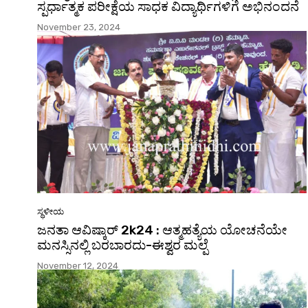
ಸ್ಪರ್ಧಾತ್ಮಕ ಪರೀಕ್ಷೆಯ ಸಾಧಕ ವಿದ್ಯಾರ್ಥಿಗಳಿಗೆ ಅಭಿನಂದನೆ
November 23, 2024
ಸ್ಥಳೀಯ
ಜನತಾ ಆವಿಷ್ಕಾರ್ 2k24 : ಆತ್ಮಹತ್ಯೆಯ ಯೋಚನೆಯೇ
ಮನಸ್ಸಿನಲ್ಲಿ ಬರಬಾರದು-ಈಶ್ವರ ಮಲ್ಪೆ
November 12, 2024