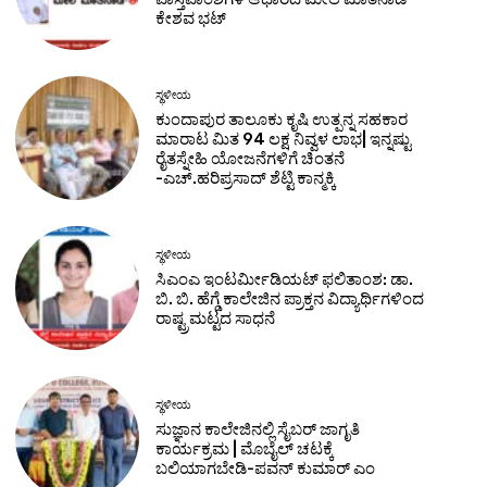
ಕೇಶವ ಭಟ್
ಸ್ಥಳೀಯ
ಕುಂದಾಪುರ ತಾಲೂಕು ಕೃಷಿ ಉತ್ಪನ್ನ ಸಹಕಾರ
ಮಾರಾಟ ಮಿತ 94 ಲಕ್ಷ ನಿವ್ವಳ ಲಾಭ| ಇನ್ನಷ್ಟು
ರೈತಸ್ನೇಹಿ ಯೋಜನೆಗಳಿಗೆ ಚಿಂತನೆ
-ಎಚ್.ಹರಿಪ್ರಸಾದ್ ಶೆಟ್ಟಿ ಕಾನ್ಮಕ್ಕಿ
ಸ್ಥಳೀಯ
ಸಿ‌ಎಂಎ ಇಂಟರ್ಮೀಡಿಯಟ್ ಫಲಿತಾಂಶ: ಡಾ.
ಬಿ. ಬಿ. ಹೆಗ್ಡೆ ಕಾಲೇಜಿನ ಪ್ರಾಕ್ತನ ವಿದ್ಯಾರ್ಥಿಗಳಿಂದ
ರಾಷ್ಟ್ರಮಟ್ಟದ ಸಾಧನೆ
ಸ್ಥಳೀಯ
ಸುಜ್ಞಾನ ಕಾಲೇಜಿನಲ್ಲಿ ಸೈಬರ್ ಜಾಗೃತಿ
ಕಾರ್ಯಕ್ರಮ | ಮೊಬೈಲ್ ಚಟಕ್ಕೆ
ಬಲಿಯಾಗಬೇಡಿ-ಪವನ್‌ ಕುಮಾರ್ ಎಂ