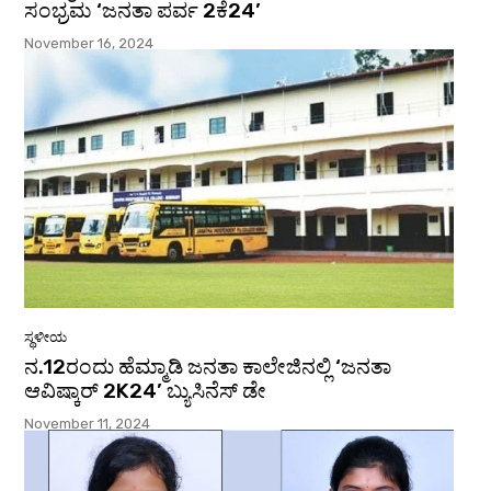
ಸಂಭ್ರಮ ‘ಜನತಾ ಪರ್ವ 2ಕೆ24’
November 16, 2024
ಸ್ಥಳೀಯ
ನ.12ರಂದು ಹೆಮ್ಮಾಡಿ ಜನತಾ ಕಾಲೇಜಿನಲ್ಲಿ ‘ಜನತಾ
ಆವಿಷ್ಕಾರ್ 2K24’ ಬ್ಯುಸಿನೆಸ್ ಡೇ
November 11, 2024