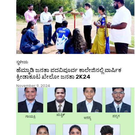
ಸ್ಥಳೀಯ
ಹೆಮ್ಮಾಡಿ ಜನತಾ ಪದವಿಪೂರ್ವ ಕಾಲೇಜಿನಲ್ಲಿ ವಾರ್ಷಿಕ
ಕ್ರೀಡಾಕೂಟ ಖೇಲೋ ಜನತಾ 2K24
November 9, 2024