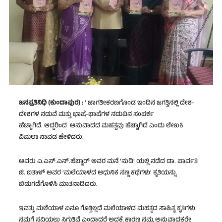
ಜನಪ್ರತಿನಿಧಿ (ಕುಂದಾಪುರ) :
‘ ಜಾಗತೀಕರಣಗೊಂಡ ಇಂದಿನ ಜಗತ್ತಿನಲ್ಲಿ ದೇಶ-
ದೇಶಗಳ ನಡುವೆ ಮತ್ತು ಭಾಷೆ-ಭಾಷೆಗಳ ನಡುವಿನ ಸಂಪರ್ಕ
ಹೆಚ್ಚಾಗಿದೆ. ಆದ್ದರಿಂದ ಅನುವಾದದ ಮಹತ್ವವು ಹೆಚ್ಚಾಗಿದೆ ಎಂದು ಲೇಖಕಿ
ವಿಮಲಾ ನಾವಡ ಹೇಳಿದರು.
ಅವರು ಎ.ಎಸ್.ಎನ್.ಹೆಬ್ಬಾರ್ ಅವರ ಮನೆ ‘ನುಡಿ’ ಯಲ್ಲಿ ನಡೆದ ಡಾ. ಪಾರ್ವತಿ
ಜಿ. ಐತಾಳ್‌ ಅವರ ‘ಮಲೆಯಾಳದ ಆಧುನಿಕ ಸಣ್ಣ ಕಥೆಗಳು’ ಕೃತಿಯನ್ನು
ಬಿಡುಗಡೆಗೊಳಿಸಿ ಮಾತನಾಡಿದರು.
ಇವತ್ತು ಮಲೆಯಾಳ ಏನೂ ಗೊತ್ತಿಲ್ಲದೆ ಮಲೆಯಾಳದ ಮಹತ್ವದ ಸಾಹಿತ್ಯ ಕೃತಿಗಳು
ನಮಗೆ ಸವಿಯಲು ಸಿಗುತ್ತಿವೆ ಎಂದಾದರೆ ಅದಕ್ಕೆ ಕಾರಣ ನಮ್ಮ ಅನುವಾದಕರೇ