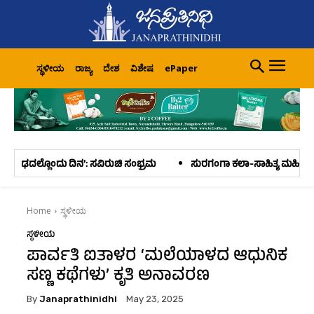
ಸ್ಥಳೀಯ
ರಾಜ್ಯ
ದೇಶ
ವಿಶೇಷ
ePaper
ಸವಿರುಚಿ ಸಂಭ್ರಮ
ಸುರಗಂಗಾ ಕಲಾ-ಸಾಹಿತ್ಯ ಮಹಿಳಾ ವೇದಿಕೆ ಆಯೋಜಿಸಿದ್ದ ಕಥಾ
Home
ಸ್ಥಳೀಯ
ಸ್ಥಳೀಯ
ಪಾರ್ವತಿ ಐತಾಳರ ‘ಮಲೆಯಾಳದ ಆಧುನಿಕ
ಸಣ್ಣ ಕಥೆಗಳು’ ಕೃತಿ ಅನಾವರಣ
By
Janaprathinidhi
May 23, 2025