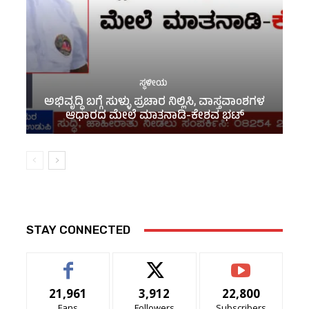
ಸ್ಥಳೀಯ
ಅಭಿವೃದ್ಧಿ ಬಗ್ಗೆ ಸುಳ್ಳು ಪ್ರಚಾರ ನಿಲ್ಲಿಸಿ, ವಾಸ್ತವಾಂಶಗಳ
ಆಧಾರದ ಮೇಲೆ ಮಾತನಾಡಿ-ಕೇಶವ ಭಟ್
STAY CONNECTED
21,961
3,912
22,800
Fans
Followers
Subscribers