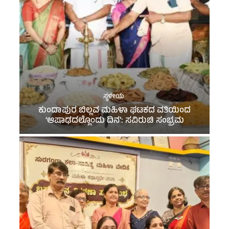
ಸ್ಥಳೀಯ
ಕುಂದಾಪುರ ಬಿಲ್ಲವ ಮಹಿಳಾ ಘಟಕದ ವತಿಯಿಂದ
‘ಆಷಾಢದಲ್ಲೊಂದು ದಿನ’: ಸವಿರುಚಿ ಸಂಭ್ರಮ