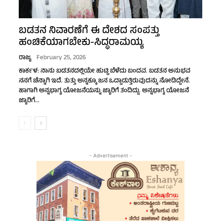
ಬಡತನ ನಿವಾರಣೆಗೆ ಈ ದೇಶದ ಸಂಪತ್ತು
ಹಂಚಿಕೆಯಾಗಬೇಕು-ಸಿದ್ಧರಾಮಯ್ಯ
ರಾಜ್ಯ
February 25, 2026
ಕಾರ್ಕಳ: ನಾನು ಬಡತನದಲ್ಲಿಯೇ ಹುಟ್ಟಿ ಬೆಳೆದು ಬಂದವ. ಬಡತನ ಅನುಭವ
ನನಗೆ ಚೆನ್ನಾಗಿ ಇದೆ. ತುತ್ತು ಅನ್ನಕ್ಕೂ ಜನ ಒದ್ದಾಡುತ್ತಿರುವುದನ್ನು ನೋಡಿದ್ದೇನೆ.
ಹಾಗಾಗಿ ಅನ್ನಭಾಗ್ಯ ಯೋಜನೆಯನ್ನು ಜ್ಯಾರಿಗೆ ತಂದಿದ್ದು. ಅನ್ನಭಾಗ್ಯ ಯೋಜನೆ
ಜ್ಯಾರಿಗೆ...
- Advertisement -