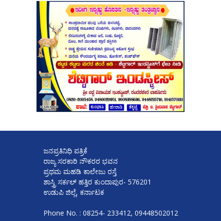
ಜನಪ್ರತಿನಿಧಿ ಪತ್ರಿಕೆ
ರಾಜ್ಯ ಸರಕಾರಿ ನೌಕರರ ಭವನ
ಪ್ರಥಮ ಮಹಡಿ ಕಾಲೇಜು ರಸ್ತೆ
ಶಾಸ್ತ್ರಿ ಸರ್ಕಲ್ ಹತ್ತಿರ ಕುಂದಾಪುರ- 576201
ಉಡುಪಿ ಜಿಲ್ಲೆ, ಕರ್ನಾಟಕ
Phone No. : 08254- 233412, 09448502012