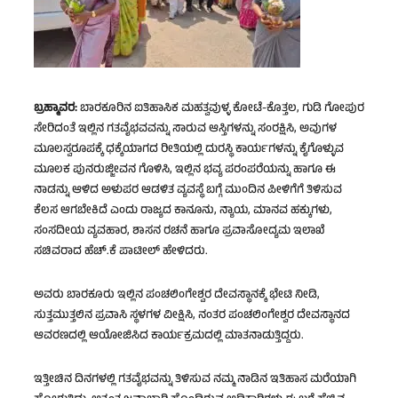
ಬ್ರಹ್ಮಾವರ:
ಬಾರಕೂರಿನ ಐತಿಹಾಸಿಕ ಮಹತ್ವವುಳ್ಳ ಕೋಟೆ-ಕೊತ್ತಲ, ಗುಡಿ ಗೋಪುರ
ಸೇರಿದಂತೆ ಇಲ್ಲಿನ ಗತವೈಭವವನ್ನು ಸಾರುವ ಆಸ್ತಿಗಳನ್ನು ಸಂರಕ್ಷಿಸಿ, ಅವುಗಳ
ಮೂಲಸ್ವರೂಪಕ್ಕೆ ಧಕ್ಕೆಯಾಗದ ರೀತಿಯಲ್ಲಿ ದುರಸ್ಥಿ ಕಾರ್ಯಗಳನ್ನು ಕೈಗೊಳ್ಳುವ
ಮೂಲಕ ಪುನರುಜ್ಜೀವನ ಗೊಳಿಸಿ, ಇಲ್ಲಿನ ಭವ್ಯ ಪರಂಪರೆಯನ್ನು ಹಾಗೂ ಈ
ನಾಡನ್ನು ಆಳಿದ ಅಳುಪರ ಆಡಳಿತ ವ್ಯವಸ್ಥೆ ಬಗ್ಗೆ ಮುಂದಿನ ಪೀಳಿಗೆಗೆ ತಿಳಿಸುವ
ಕೆಲಸ ಆಗಬೇಕಿದೆ ಎಂದು ರಾಜ್ಯದ ಕಾನೂನು, ನ್ಯಾಯ, ಮಾನವ ಹಕ್ಕುಗಳು,
ಸಂಸದೀಯ ವ್ಯವಹಾರ, ಶಾಸನ ರಚನೆ ಹಾಗೂ ಪ್ರವಾಸೋದ್ಯಮ ಇಲಾಖೆ
ಸಚಿವರಾದ ಹೆಚ್.ಕೆ ಪಾಟೀಲ್ ಹೇಳಿದರು.
ಅವರು ಬಾರಕೂರು ಇಲ್ಲಿನ ಪಂಚಲಿಂಗೇಶ್ವರ ದೇವಸ್ಥಾನಕ್ಕೆ ಭೇಟಿ ನೀಡಿ,
ಸುತ್ತಮುತ್ತಲಿನ ಪ್ರವಾಸಿ ಸ್ಥಳಗಳ ವೀಕ್ಷಿಸಿ, ನಂತರ ಪಂಚಲಿಂಗೇಶ್ವರ ದೇವಸ್ಥಾನದ
ಆವರಣದಲ್ಲಿ ಆಯೋಜಿಸಿದ ಕಾರ್ಯಕ್ರಮದಲ್ಲಿ ಮಾತನಾಡುತ್ತಿದ್ದರು.
ಇತ್ತೀಚಿನ ದಿನಗಳಲ್ಲಿ ಗತವೈಭವನ್ನು ತಿಳಿಸುವ ನಮ್ಮ ನಾಡಿನ ಇತಿಹಾಸ ಮರೆಯಾಗಿ