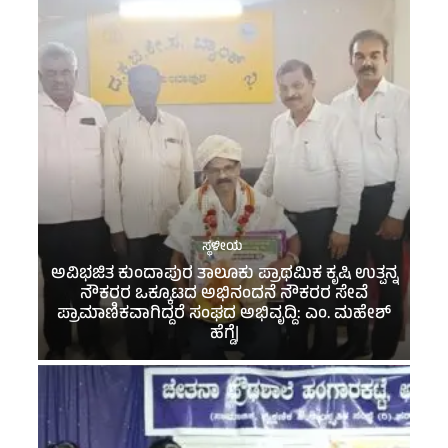
ಸ್ಥಳೀಯ
ಅವಿಭಜಿತ ಕುಂದಾಪುರ ತಾಲೂಕು ಪ್ರಾಥಮಿಕ ಕೃಷಿ ಉತ್ಪನ್ನ
ನೌಕರರ ಒಕ್ಕೂಟದ ಅಭಿನಂದನೆ ನೌಕರರ ಸೇವೆ
ಪ್ರಾಮಾಣಿಕವಾಗಿದ್ದರೆ ಸಂಘದ ಅಭಿವೃದ್ದಿ: ಎಂ. ಮಹೇಶ್
ಹೆಗ್ಡೆ|