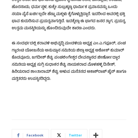
ಉತ್ತರ ಕರ್ನಾಟಕ ಭಾಗದಿಂದ ಪ್ರವಾಸ ಕೈಗೊಂಡು ಶಿರಸಿ, ಕೊಲ್ಲೂರು, ಉಡುಪಿ,
ಹೊರನಾಡು, ಧರ್ಮಸ್ಥಳ, ಕುಕ್ಕೇ ಸುಬ್ರಹ್ಮಣ್ಯ ಧಾರ್ಮಿಕ ಪ್ರವಾಸವನ್ನು ಒಂದು
ನಯಾ ಪೈಸೆ ಖರ್ಚಿಲ್ಲದೇ ಹೆಣ್ಣು ಮಕ್ಕಳು ಕೈಗೊಳ್ಳುತ್ತಿದ್ದಾರೆ. ಇದರಿಂದ ಅವರಲ್ಲಿ ಭಕ್ತಿ
ಭಾವ ಕುದುರಿಸುವ ಪ್ರಯತ್ನವಾಗುತ್ತಿದೆ. ಇದಕ್ಕೆಲ್ಲಾ ಈ ಭಾಗದ ಜನರ ತ್ಯಾಗ, ಪ್ರಯತ್ನ,
ಉತ್ತಮ ಮನಸ್ಥಿತಿಯನ್ನು ಹೊಂದಿರುವುದೇ ಕಾರಣ ಎಂದರು.
ಈ ಸಂದರ್ಭದಲ್ಲಿ ಕರಾವಳಿ ಅಭಿವೃದ್ಧಿ ಮಂಡಳಿಯ ಅಧ್ಯಕ್ಷ ಎಂ.ಎ.ಗಫೂರ್, ಪಂಚ
ಗ್ಯಾರಂಟಿ ಯೋಜನೆಯ ಅನುಷ್ಠಾನ ಸಮಿತಿಯ ಜಿಲ್ಲಾ ಅಧ್ಯಕ್ಷ ಅಶೋಕ್ ಕುಮಾರ್
ಕೊಡವೂರು, ಜಗದೀಶ್ ಶೆಟ್ಟಿ, ಪಂಚಲಿಂಗೇಶ್ವರ ದೇವಸ್ಥಾನದ ಜೀರ್ಣೋದ್ಧಾರ
ಸಮಿತಿಯ ಅಧ್ಯಕ್ಷ ಸುಗ್ಗಿ ಸುಧಾಕರ ಶೆಟ್ಟಿ, ನಾಯಕರಾದ ಮೊಳಹಳ್ಳಿ ದಿನೇಶ್,
ಹಿರಿಯರಾದ ಶಾಂತಾರಾಮ್ ಶೆಟ್ಟಿ, ಅಳುಪ ಮನೆತನದ ಆಕಾಶ್‌ರಾಜ್ ಜೈನ್ ಹಾಗೂ
ಮತ್ತಿತರರು ಉಪಸ್ಥಿತರಿದ್ದರು.
Facebook
Twitter