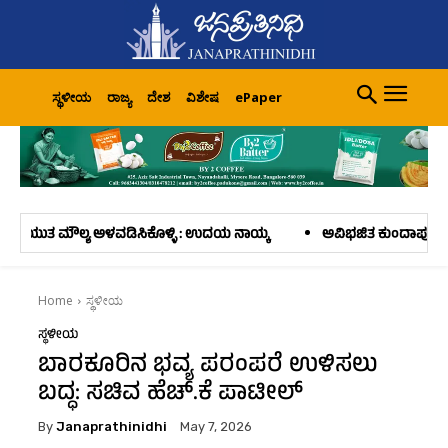
ಸ್ಥಳೀಯ
ರಾಜ್ಯ
ದೇಶ
ವಿಶೇಷ
ePaper
ಡಿಸಿಕೊಳ್ಳಿ : ಉದಯ ನಾಯ್ಕ
ಅವಿಭಜಿತ ಕುಂದಾಪುರ ತಾಲೂಕು ಪ್ರಾಥಮಿಕ ಕೃಷಿ ಉತ್
Home
ಸ್ಥಳೀಯ
ಸ್ಥಳೀಯ
ಬಾರಕೂರಿನ ಭವ್ಯ ಪರಂಪರೆ ಉಳಿಸಲು
ಬದ್ಧ: ಸಚಿವ ಹೆಚ್.ಕೆ ಪಾಟೀಲ್
By
Janaprathinidhi
May 7, 2026