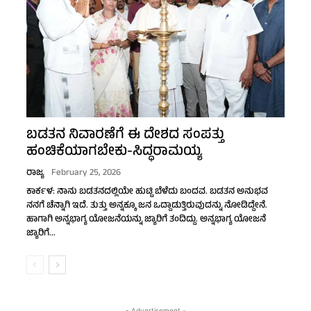
ಬಡತನ ನಿವಾರಣೆಗೆ ಈ ದೇಶದ ಸಂಪತ್ತು
ಹಂಚಿಕೆಯಾಗಬೇಕು-ಸಿದ್ಧರಾಮಯ್ಯ
ರಾಜ್ಯ
February 25, 2026
ಕಾರ್ಕಳ: ನಾನು ಬಡತನದಲ್ಲಿಯೇ ಹುಟ್ಟಿ ಬೆಳೆದು ಬಂದವ. ಬಡತನ ಅನುಭವ
ನನಗೆ ಚೆನ್ನಾಗಿ ಇದೆ. ತುತ್ತು ಅನ್ನಕ್ಕೂ ಜನ ಒದ್ದಾಡುತ್ತಿರುವುದನ್ನು ನೋಡಿದ್ದೇನೆ.
ಹಾಗಾಗಿ ಅನ್ನಭಾಗ್ಯ ಯೋಜನೆಯನ್ನು ಜ್ಯಾರಿಗೆ ತಂದಿದ್ದು. ಅನ್ನಭಾಗ್ಯ ಯೋಜನೆ
ಜ್ಯಾರಿಗೆ...
- Advertisement -