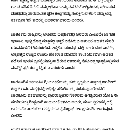
ಹೋಗುತ್ತಿದ್ದು, ಅತ್ಯಂತ ಜವಾಬ್ದಾರಿ ಹೊಂದಿರುವ ಅಧಿಕಾರಿಗಳು ಈ ಬಗ್ಗೆ ಹೆಚ್ಚಿನ
ಗಮನ ಹರಿಸಬೇಕಿದೆ. ನಮ್ಮ ಇತಿಹಾಸವನ್ನು ನೆನಪಿಸಿಕೊಳ್ಳುವಂತಹ, ಇತಿಹಾಸದ
ಮಹತ್ವವನ್ನು ಸಾರುವಂತಹ ಪ್ರತೀ ಕಲ್ಲುಗಳನ್ನು ಸಂರಕ್ಷಿಸುವ ಕೆಲಸ ನಮ್ಮ ಆದ್ಯ
ಕರ್ತವ್ಯವಾಗಿದೆ. ಇದರಲ್ಲಿ ವಿಫಲರಾಗಬಾರದು ಎಂದರು.
ಬಾರ್ಕೂರು ರಾಜ್ಯವನ್ನು ಅಳುಪರು ಧೀರ್ಘಾವಧಿ ಆಳಿದರು ಎಂಬುದೇ ಜಾಗತಿಕ
ಇತಿಹಾಸ. ಇಷ್ಟು ದೊಡ್ಡ ಮಟ್ಟದಲ್ಲಿ ಆಳ್ವಿಕೆ ನಡೆಸಿರುವ ಅಳುಪರ ಆಡಳಿತ ವೈಖರಿ,
ಯುವಪೀಳಿಗೆಗೆ ತಿಳಿಸಬೇಕಿದೆ. ಆಳ್ವಿಕೆಯ ಸಂದರ್ಭದಲ್ಲಿ ಜನರು ದಂಗೆ ಏಳದೇ,
ಅಕ್ಕಪಕ್ಕದ ರಾಜ್ಯದ ರಾಜರು ಹೋರಾಟ ಮಾಡದೇ ಶಾಂತಿಯುತವಾಗಿ ಆಡಳಿತ
ನಡೆಸಿದ ಇಂತಹ ವ್ಯವಸ್ಥೆಯನ್ನು ನೀಡಿರುವ ರಾಜರನ್ನು ನೆನಪಿನಲ್ಲಿ ಇಟ್ಟುಕೊಳ್ಳುವಂತ
ಮನಸ್ಥಿತಿ ಪ್ರತಿಯೊಬ್ಬರಲ್ಲಿಯೂ ಇರಬೇಕು ಎಂದರು.
ಬಾರಕೂರಿನ ಐತಿಹಾಸಿಕ ಶ್ರೀಮಂತಿಕೆಯನ್ನು ಮರುಸೃಷ್ಠಿಸುವ ನಿಟ್ಟಿನಲ್ಲಿ ಜಗದೀಶ್
ಶೆಟ್ಟರ್ ಅವರ ನೇತೃತ್ವದಲ್ಲಿ ಅಧಿಕೃತ ಸಮಿತಿಯನ್ನು ರಚಿಸುವುದರೊಂದಿಗೆ
ಬಾರಕೂರು ಇತಿಹಾಸವನ್ನು ಪುನರುಜ್ಜೀವನ ಗೊಳಿಸಲು ಅಗತ್ಯವಿರುವ ಯೋಜನಾ
ವರದಿಯನ್ನು ಶೀಘ್ರವಾಗಿ ನೀಡುವಂತೆ ತಿಳಿಸಿದ ಅವರು, ಮೂಲಸ್ವರೂಪಕ್ಕೆ ಧಕ್ಕೆ
ಆಗದಂತೆ ಬಾರಕೂರಿನ ಗತವೈಭವ ಮತ್ತೆ ವಿಜೃಂಭಿಸಲು ಕ್ರಮವಹಿಸಲಾಗುವುದು
ಎಂದರು.