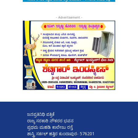
- Advertisement -
ಜನಪ್ರತಿನಿಧಿ ಪತ್ರಿಕೆ
ರಾಜ್ಯ ಸರಕಾರಿ ನೌಕರರ ಭವನ
ಪ್ರಥಮ ಮಹಡಿ ಕಾಲೇಜು ರಸ್ತೆ
ಶಾಸ್ತ್ರಿ ಸರ್ಕಲ್ ಹತ್ತಿರ ಕುಂದಾಪುರ- 576201