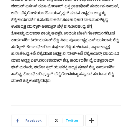
ಚೇಯರ್‌ಪರ್ಸನ್ ರಜತ್ ಹೆಗ್ಡೆ, ಕಾರ್ಯದರ್ಶಿ ಎಕನಾಥ ಬೋಳಾರ್,ಜೋನ್
ಚೇಯರ್ ಪರ್ಸನ್ ರಮಾ ಬೋಳಾರ್, ವಿಸ್ತ್ತರಾಣಾಧಿಕಾರಿ ಸುದರ್ಶನ ನಾಯಕ್,
ಆರ್ಡಿ ಬೆಳ್ವೆ ಗೋಳಿಯಂಗಡಿ ಲಯನ್ಸ್ ಕ್ಲಬ್ ನೂತನ ಅಧ್ಯಕ್ಷ ಲ ಅಣ್ಣಯ್ಯ
ಶೆಟ್ಟಿ,ಕಾರ್ಯದರ್ಶಿ ಕೆ.ಸಂಜೀವ ಆರ್ಡಿ,ಕೋಶಾಧಿಕಾರಿ ಬಾಲಮುರಳಿಕೃಷ್ಣ,
ಉಪಾಧ್ಯಕ್ಷ ಮುಸ್ತಾಕ್ ಅಹಮ್ಮದ್ ಬೆಳ್ವೆ,ಟಿ.ನವೀನಚಂದ್ರ ಹೆಗ್ಡೆ
ತೊಂಬತ್ತು,ಮಹಾಬಲ ನಾಯ್ಕ ಅಲ್ಬಾಡಿ, ಉದಯ ಜೋಗಿ ಗೋಳಿಯಂಗಡಿ,ಜತೆ
ಕಾರ್ಯದರ್ಶಿ ಕೀರ್ತಿಕುಮಾರ್ ಶೆಟ್ಟಿ, ನಿಕಟ ಪೂರ್ವಾಧ್ಯಕ್ಷ ಎಸ್ ಜಯರಾಮ ಶೆಟ್ಟಿ
ಸುರ್‍ಗೋಳಿ, ಕೋಶಾಧಿಕಾರಿ ಜಯಪ್ರಕಾಶ ಶೆಟ್ಟಿ ಯಳಂತೂರು, ಸ್ಥಾಪಾಕಾಧ್ಯಕ್ಷ
ಬಿ.ರಾಜೇಂದ್ರ ಕಿಣಿ ಬೆಳ್ವೆ,ಮಾಜಿ ಅಧ್ಯಕ್ಷ ಬಿ.ಸತೀಶ್ ಕಿಣಿ ಬೆಳ್ವೆ,ಲಯನ್ಸ್ ವಲಯ ೩ರ
ಮಾಜಿ ಅಧ್ಯಕ್ಷ ಎಚ್.ವಸಂತಕುಮಾರ್ ಶೆಟ್ಟಿ, ಕಾರ್ಯದರ್ಶಿ ವೈ ಪಟ್ಟಾಭಿರಾಮ್
ಭಟ್ ಮರೂರು, ಲಿಯೋ ಕ್ಲಬ್ ಯುವಶಕ್ತಿ ಅಧ್ಯಕ್ಷ ಸೃಜನ್ ಶೆಟ್ಟಿ, ಕಾರ್ಯದರ್ಶಿ
ಸಾನಿಧ್ಯ, ಕೊಶಾಧಿಕಾರಿ ಪ್ರಜ್ವಲ್, ಬೆಪ್ಡೆ ಗೋಡೆಬೆಟ್ಟು ಹಕ್ಲುಮನೆ ಸಂತೋಷ ಶೆಟ್ಟಿ,
ಮಾಲತಿ ಶೆಟ್ಟಿ ಉಪಸ್ಥಿತರಿದ್ದರು.
Facebook
Twitter