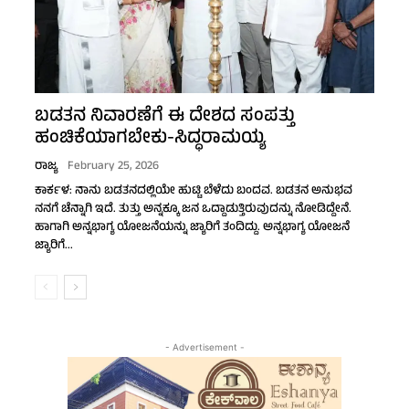
ಬಡತನ ನಿವಾರಣೆಗೆ ಈ ದೇಶದ ಸಂಪತ್ತು
ಹಂಚಿಕೆಯಾಗಬೇಕು-ಸಿದ್ಧರಾಮಯ್ಯ
ರಾಜ್ಯ
February 25, 2026
ಕಾರ್ಕಳ: ನಾನು ಬಡತನದಲ್ಲಿಯೇ ಹುಟ್ಟಿ ಬೆಳೆದು ಬಂದವ. ಬಡತನ ಅನುಭವ
ನನಗೆ ಚೆನ್ನಾಗಿ ಇದೆ. ತುತ್ತು ಅನ್ನಕ್ಕೂ ಜನ ಒದ್ದಾಡುತ್ತಿರುವುದನ್ನು ನೋಡಿದ್ದೇನೆ.
ಹಾಗಾಗಿ ಅನ್ನಭಾಗ್ಯ ಯೋಜನೆಯನ್ನು ಜ್ಯಾರಿಗೆ ತಂದಿದ್ದು. ಅನ್ನಭಾಗ್ಯ ಯೋಜನೆ
ಜ್ಯಾರಿಗೆ...
- Advertisement -