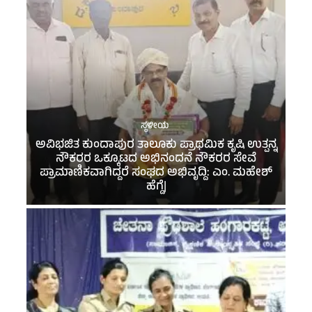
ಸ್ಥಳೀಯ
ಅವಿಭಜಿತ ಕುಂದಾಪುರ ತಾಲೂಕು ಪ್ರಾಥಮಿಕ ಕೃಷಿ ಉತ್ಪನ್ನ
ನೌಕರರ ಒಕ್ಕೂಟದ ಅಭಿನಂದನೆ ನೌಕರರ ಸೇವೆ
ಪ್ರಾಮಾಣಿಕವಾಗಿದ್ದರೆ ಸಂಘದ ಅಭಿವೃದ್ದಿ: ಎಂ. ಮಹೇಶ್
ಹೆಗ್ಡೆ|