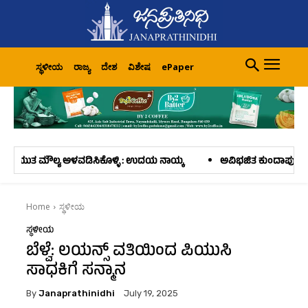
ಸ್ಥಳೀಯ
ರಾಜ್ಯ
ದೇಶ
ವಿಶೇಷ
ePaper
ಳವಡಿಸಿಕೊಳ್ಳಿ : ಉದಯ ನಾಯ್ಕ
ಅವಿಭಜಿತ ಕುಂದಾಪುರ ತಾಲೂಕು ಪ್ರಾಥಮಿಕ ಕೃಷಿ ಉ
Home
ಸ್ಥಳೀಯ
ಸ್ಥಳೀಯ
ಬೆಳ್ವೆ: ಲಯನ್ಸ್ ವತಿಯಿಂದ ಪಿಯುಸಿ
ಸಾಧಕಿಗೆ ಸನ್ಮಾನ
By
Janaprathinidhi
July 19, 2025