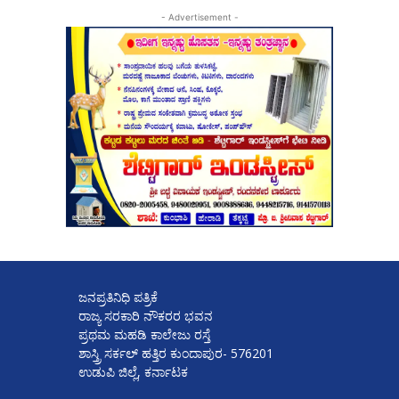
- Advertisement -
ಜನಪ್ರತಿನಿಧಿ ಪತ್ರಿಕೆ
ರಾಜ್ಯ ಸರಕಾರಿ ನೌಕರರ ಭವನ
ಪ್ರಥಮ ಮಹಡಿ ಕಾಲೇಜು ರಸ್ತೆ
ಶಾಸ್ತ್ರಿ ಸರ್ಕಲ್ ಹತ್ತಿರ ಕುಂದಾಪುರ- 576201
ಉಡುಪಿ ಜಿಲ್ಲೆ, ಕರ್ನಾಟಕ