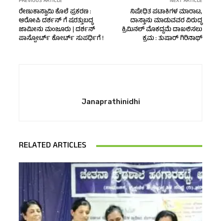
PREVIOUS ARTICLE
NEXT ARTICLE
ರೇಣುಕಾಸ್ವಾಮಿ ಕೊಲೆ ಪ್ರಕರಣ :
ನಿಷೇಧಿತ ಪಟಾಕಿಗಳ ಮಾರಾಟ,
ಆರೋಪಿ ದರ್ಶನ್‌ ಗೆ ಷರತ್ತುಬದ್ಧ
ದಾಸ್ತಾನು ಮಾಡುವವರ ವಿರುದ್ಧ
ಜಾಮೀನು ಮಂಜೂರು | ದರ್ಶನ್
ಕ್ರಿಮಿನಲ್‌ ಮೊಕದ್ದಮೆ ದಾಖಲಿಸಲು
ಪಾಸ್ಪೋರ್ಟ್ ಕೋರ್ಟ್ ಸುಪರ್ಧಿಗೆ !
ಕ್ರಮ : ತುಷಾರ್‌ ಗಿರಿನಾಥ್‌
Janaprathinidhi
RELATED ARTICLES