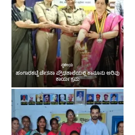
ಸ್ಥಳೀಯ
ಹಂಗಾರಕಟ್ಟೆ ಚೇತನಾ ಪ್ರೌಢಶಾಲೆಯಲ್ಲಿ ಕಾನೂನು ಅರಿವು
ಕಾರ್ಯಕ್ರಮ