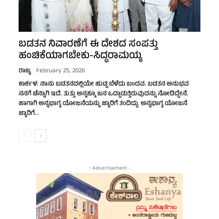
ಬಡತನ ನಿವಾರಣೆಗೆ ಈ ದೇಶದ ಸಂಪತ್ತು
ಹಂಚಿಕೆಯಾಗಬೇಕು-ಸಿದ್ಧರಾಮಯ್ಯ
ರಾಜ್ಯ
February 25, 2026
ಕಾರ್ಕಳ: ನಾನು ಬಡತನದಲ್ಲಿಯೇ ಹುಟ್ಟಿ ಬೆಳೆದು ಬಂದವ. ಬಡತನ ಅನುಭವ
ನನಗೆ ಚೆನ್ನಾಗಿ ಇದೆ. ತುತ್ತು ಅನ್ನಕ್ಕೂ ಜನ ಒದ್ದಾಡುತ್ತಿರುವುದನ್ನು ನೋಡಿದ್ದೇನೆ.
ಹಾಗಾಗಿ ಅನ್ನಭಾಗ್ಯ ಯೋಜನೆಯನ್ನು ಜ್ಯಾರಿಗೆ ತಂದಿದ್ದು. ಅನ್ನಭಾಗ್ಯ ಯೋಜನೆ
ಜ್ಯಾರಿಗೆ...
- Advertisement -