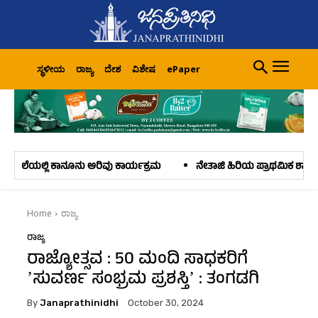
ಸ್ಥಳೀಯ
ರಾಜ್ಯ
ದೇಶ
ವಿಶೇಷ
ePaper
ನು ಅರಿವು ಕಾರ್ಯಕ್ರಮ
ನೇತಾಜಿ ಹಿರಿಯ ಪ್ರಾಥಮಿಕ ಶಾಲೆ ಕಂಡ್ಲೂರು: ನಿವೃತ್ತರಾದ
Home
ರಾಜ್ಯ
ರಾಜ್ಯ
ರಾಜ್ಯೋತ್ಸವ : 50 ಮಂದಿ ಸಾಧಕರಿಗೆ
ʼಸುವರ್ಣ ಸಂಭ್ರಮ ಪ್ರಶಸ್ತಿʼ : ತಂಗಡಗಿ
By
Janaprathinidhi
October 30, 2024