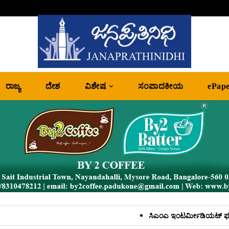
ರಾಜ್ಯ
ದೇಶ
ವಿಶೇಷ
ಸಂಪಾದಕೀಯ
ePap
ಸಿ‌ಎಂಎ ಇಂಟರ್ಮೀಡಿಯಟ್ ಫಲಿತಾಂಶ: ಡಾ. ಬಿ. ಬಿ. ಹೆಗ್ಡೆ