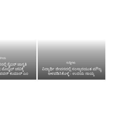
್ಥಳೀಯ
ಸುದ್ದಿಗಳು
ನಲ್ಲಿ ಸೈಬರ್ ಜಾಗೃತಿ
 ಮೊಬೈಲ್ ಚಟಕ್ಕೆ
ವಿದ್ಯಾರ್ಥಿ ಜೀವನದಲ್ಲಿ ಸಂಸ್ಕಾರಯುತ ಮೌಲ್ಯ
ಪವನ್‌ ಕುಮಾರ್ ಎಂ
ಅಳವಡಿಸಿಕೊಳ್ಳಿ : ಉದಯ ನಾಯ್ಕ