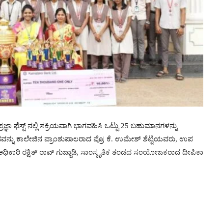
್ಞಾ ಫೆಸ್ಟ್ ನಲ್ಲಿ ಸಕ್ರಿಯವಾಗಿ ಭಾಗವಹಿಸಿ ಒಟ್ಟು 25 ಬಹುಮಾನಗಳನ್ನು
ನ್ನು ಕಾಲೇಜಿನ ಪ್ರಾಂಶುಪಾಲರಾದ ಪ್ರೊ| ಕೆ. ಉಮೇಶ್ ಶೆಟ್ಟಿಯವರು, ಉಪ
 ಅಧಿಕಾರಿ ರಕ್ಷಿತ್ ರಾವ್ ಗುಜ್ಜಾಡಿ, ಸಾಂಸ್ಕೃತಿಕ ತಂಡದ ಸಂಯೋಜಕರಾದ ದೀಪಿಕಾ