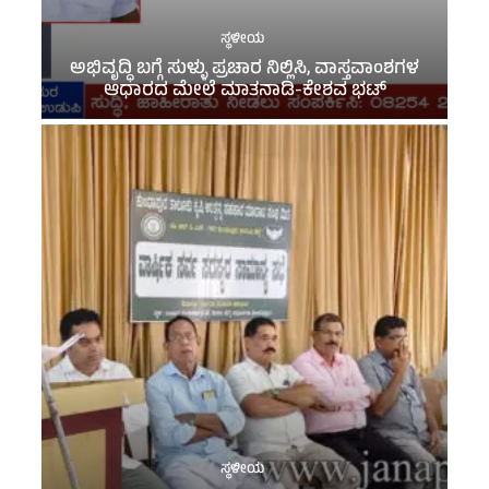
ಸ್ಥಳೀಯ
ಅಭಿವೃದ್ಧಿ ಬಗ್ಗೆ ಸುಳ್ಳು ಪ್ರಚಾರ ನಿಲ್ಲಿಸಿ, ವಾಸ್ತವಾಂಶಗಳ
ಆಧಾರದ ಮೇಲೆ ಮಾತನಾಡಿ-ಕೇಶವ ಭಟ್
ಸ್ಥಳೀಯ