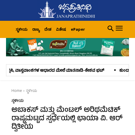
ಸ್ಥಳೀಯ
ರಾಜ್ಯ
ದೇಶ
ವಿಶೇಷ
ePaper
ಾಸ್ತವಾಂಶಗಳ ಆಧಾರದ ಮೇಲೆ ಮಾತನಾಡಿ-ಕೇಶವ ಭಟ್
ಕುಂದಾಪುರ ತಾಲೂಕು ಕೃಷಿ ಉತ್ಪನ್ನ 
Home
ಸ್ಥಳೀಯ
ಸ್ಥಳೀಯ
ಅಬಾಕಸ್ ಮತ್ತು ಮೆಂಟಲ್ ಅರಿಥಮೆಟಿಕ್
ರಾಷ್ಟ್ರಮಟ್ಟದ ಸ್ಪರ್ಧೆಯಲ್ಲಿ ಛಾಯಾ ವಿ. ಆರ್‌
ದ್ವಿತೀಯ