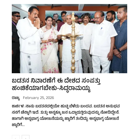
ಬಡತನ ನಿವಾರಣೆಗೆ ಈ ದೇಶದ ಸಂಪತ್ತು
ಹಂಚಿಕೆಯಾಗಬೇಕು-ಸಿದ್ಧರಾಮಯ್ಯ
ರಾಜ್ಯ
February 25, 2026
ಕಾರ್ಕಳ: ನಾನು ಬಡತನದಲ್ಲಿಯೇ ಹುಟ್ಟಿ ಬೆಳೆದು ಬಂದವ. ಬಡತನ ಅನುಭವ
ನನಗೆ ಚೆನ್ನಾಗಿ ಇದೆ. ತುತ್ತು ಅನ್ನಕ್ಕೂ ಜನ ಒದ್ದಾಡುತ್ತಿರುವುದನ್ನು ನೋಡಿದ್ದೇನೆ.
ಹಾಗಾಗಿ ಅನ್ನಭಾಗ್ಯ ಯೋಜನೆಯನ್ನು ಜ್ಯಾರಿಗೆ ತಂದಿದ್ದು. ಅನ್ನಭಾಗ್ಯ ಯೋಜನೆ
ಜ್ಯಾರಿಗೆ...