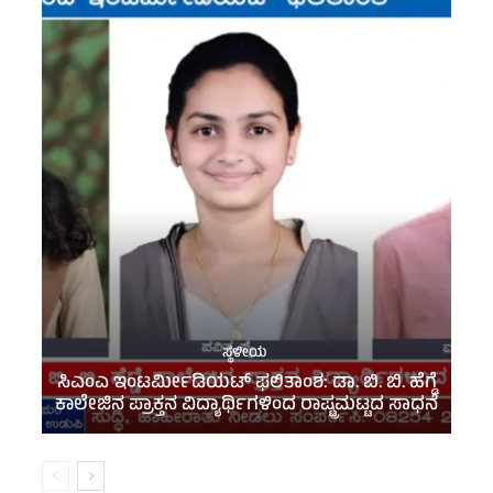
ಸ್ಥಳೀಯ
ಸಿ‌ಎಂಎ ಇಂಟರ್ಮೀಡಿಯಟ್ ಫಲಿತಾಂಶ: ಡಾ. ಬಿ. ಬಿ. ಹೆಗ್ಡೆ
ಕಾಲೇಜಿನ ಪ್ರಾಕ್ತನ ವಿದ್ಯಾರ್ಥಿಗಳಿಂದ ರಾಷ್ಟ್ರಮಟ್ಟದ ಸಾಧನೆ