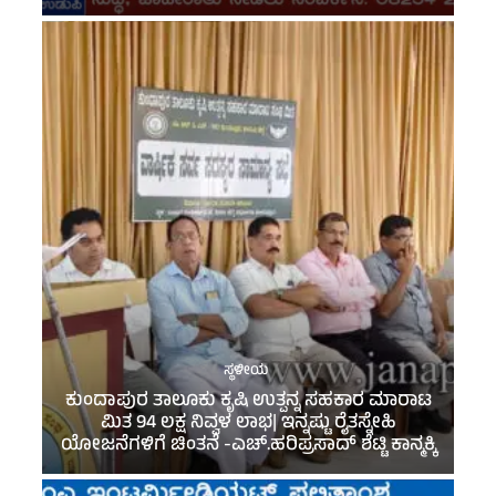
ಸ್ಥಳೀಯ
ಕುಂದಾಪುರ ತಾಲೂಕು ಕೃಷಿ ಉತ್ಪನ್ನ ಸಹಕಾರ ಮಾರಾಟ
ಮಿತ 94 ಲಕ್ಷ ನಿವ್ವಳ ಲಾಭ| ಇನ್ನಷ್ಟು ರೈತಸ್ನೇಹಿ
ಯೋಜನೆಗಳಿಗೆ ಚಿಂತನೆ -ಎಚ್.ಹರಿಪ್ರಸಾದ್ ಶೆಟ್ಟಿ ಕಾನ್ಮಕ್ಕಿ