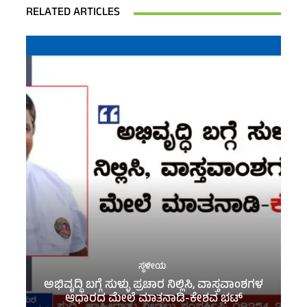
RELATED ARTICLES
ಸ್ಥಳೀಯ
ಅಭಿವೃದ್ಧಿ ಬಗ್ಗೆ ಸುಳ್ಳು ಪ್ರಚಾರ ನಿಲ್ಲಿಸಿ, ವಾಸ್ತವಾಂಶಗಳ
ಆಧಾರದ ಮೇಲೆ ಮಾತನಾಡಿ-ಕೇಶವ ಭಟ್